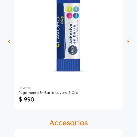
Lavoro
Lav
Pegamento En Barra Lavoro 21Grs
Pe
$ 990
$ 
Accesorios