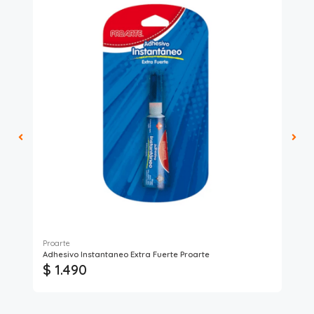
Proarte
Adhesivo Instantaneo Extra Fuerte Proarte
Sob
$ 1.490
$