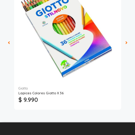
Giotto
Lapices Colores Giotto X 36
Set
$ 9.990
$ 