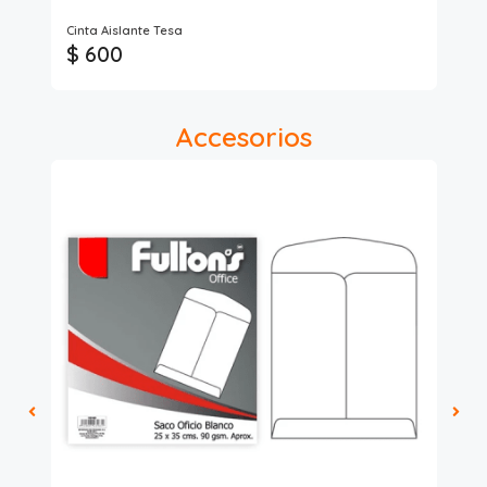
Lav
Cinta Aislante Tesa
Cin
$ 600
$
Accesorios