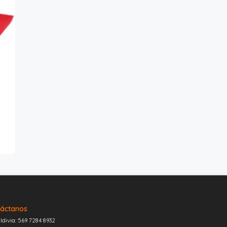
áctanos
ldivia: 569 7284 8932