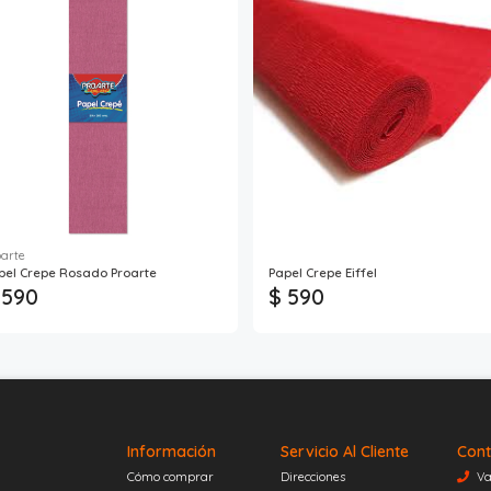
oarte
pel Crepe Rosado Proarte
Papel Crepe Eiffel
 590
$ 590
Información
Servicio Al Cliente
Cont
Cómo comprar
Direcciones
Va