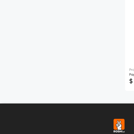
Pr
Pa
$