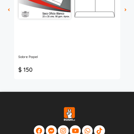
Sobre Papel
Pap
$ 
$ 150
$
* C