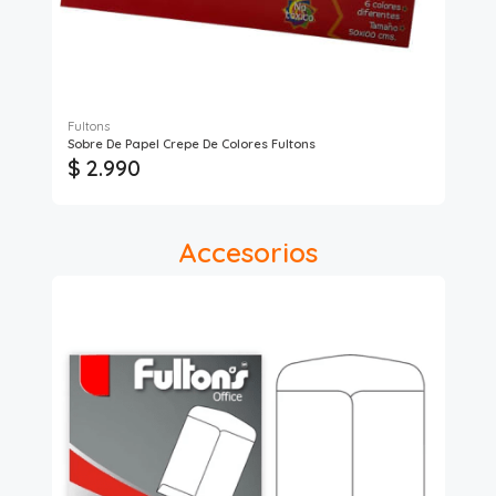
Fultons
Pro
Sobre De Papel Crepe De Colores Fultons
Sob
$ 2.990
$
Accesorios