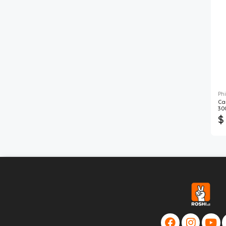
Phi
Ca
30
$