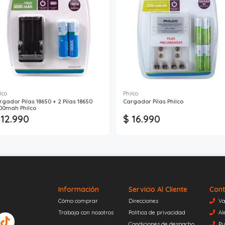
lco
Philco
rgador Pilas 18650 + 2 Pilas 18650
Cargador Pilas Philco
00mah Philco
 12.990
$ 16.990
Información
Servicio Al Cliente
Cont
Cómo comprar
Direcciones
Va
Trabaja con nosotros
Política de privacidad
Al
Condiciones de despacho
Pu