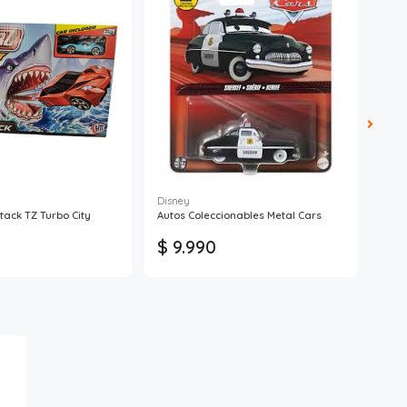
Disney
ttack TZ Turbo City
Autos Coleccionables Metal Cars
Cami
$ 9.990
$ 