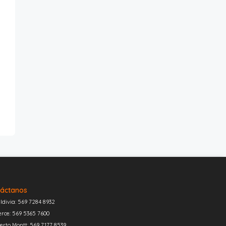
áctanos
ldivia: 569 7284 8932
erce: 569 5365 7600
erto Montt: 569 7177 8539