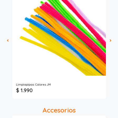
Limpiapipas Colores JM
Ris
$ 1.990
$
Accesorios