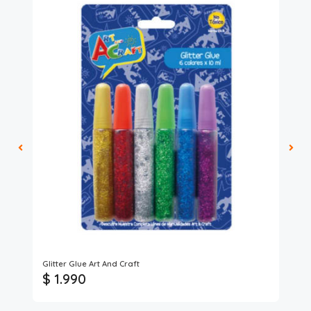
Art
Glitter Glue Art And Craft
Pap
$ 1.990
$