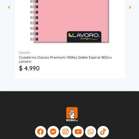
Lavoro
Cuaderno Classic Premium 100hjs Doble Espiral 80Grs
No
Lavoro
$ 4.990
$