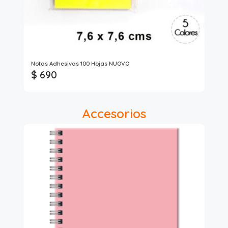
Pro
Notas Adhesivas 100 Hojas NUOVO
Adh
$ 690
$ 
Accesorios