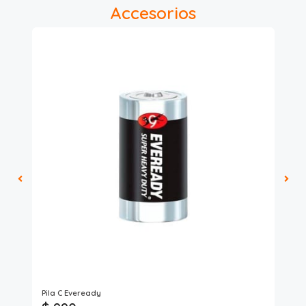
Accesorios
Pila C Eveready
Lu