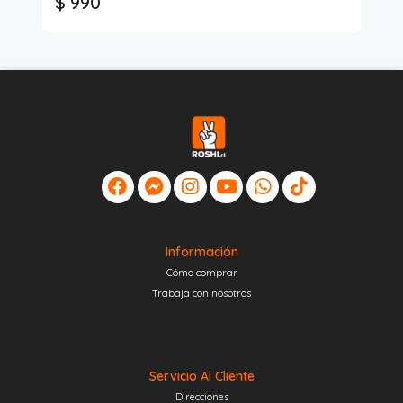
$ 990
$
Información
Cómo comprar
Trabaja con nosotros
Servicio Al Cliente
Direcciones