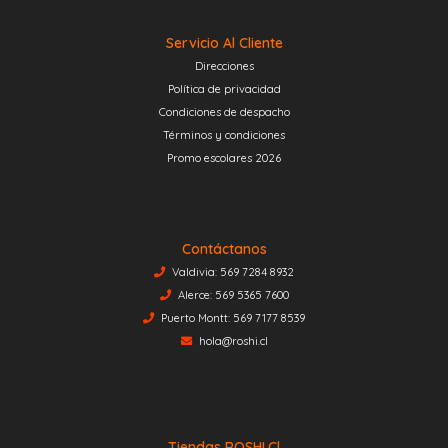
Servicio Al Cliente
Direcciones
Política de privacidad
Condiciones de despacho
Términos y condiciones
Promo escolares 2026
Contáctanos
Valdivia: 569 7284 8932
Alerce: 569 5365 7600
Puerto Montt: 569 7177 8539
hola@roshi.cl
Tiendas ROSHI.cl