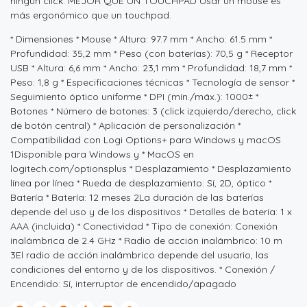
ningún click. MEJOR QUE UN TOUCHPAD Usar un mouse es
más ergonómico que un touchpad.
* Dimensiones * Mouse * Altura: 97.7 mm * Ancho: 61.5 mm *
Profundidad: 35,2 mm * Peso (con baterías): 70,5 g * Receptor
USB * Altura: 6,6 mm * Ancho: 23,1 mm * Profundidad: 18,7 mm *
Peso: 1,8 g * Especificaciones técnicas * Tecnología de sensor *
Seguimiento óptico uniforme * DPI (mín./máx.): 1000± *
Botones * Número de botones: 3 (click izquierdo/derecho, click
de botón central) * Aplicación de personalización *
Compatibilidad con Logi Options+ para Windows y macOS
1Disponible para Windows y * MacOS en
logitech.com/optionsplus * Desplazamiento * Desplazamiento
línea por línea * Rueda de desplazamiento: Sí, 2D, óptico *
Batería * Batería: 12 meses 2La duración de las baterías
depende del uso y de los dispositivos * Detalles de batería: 1 x
AAA (incluida) * Conectividad * Tipo de conexión: Conexión
inalámbrica de 2.4 GHz * Radio de acción inalámbrico: 10 m
3El radio de acción inalámbrico depende del usuario, las
condiciones del entorno y de los dispositivos. * Conexión /
Encendido: Sí, interruptor de encendido/apagado