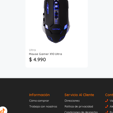
Ultra
Mouse Gamer X10 Ultra
$ 4.990
Información
Servicio Al Cliente
Cont
Cómo comprar
Direcciones
Va
Trabaja con nosotros
Política de privacidad
Al
Condiciones de despacho
Pu