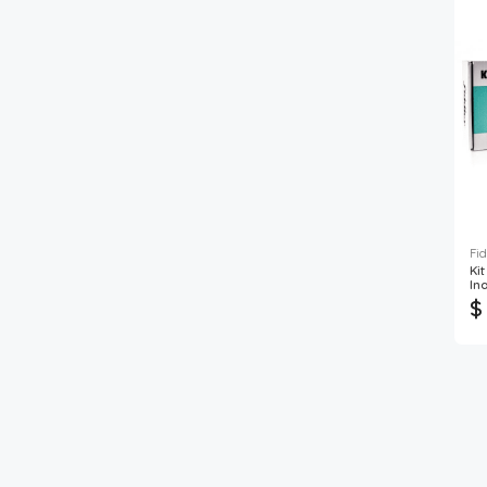
Fid
Ki
In
$