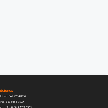
áctanos
ldivia: 569 7284 8932
erce: 569 5365 7600
erto Montt: 569 7177 8539