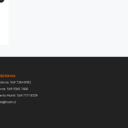
áctanos
ldivia: 569 7284 8932
erce: 569 5365 7600
erto Montt: 569 7177 8539
la@roshi.cl