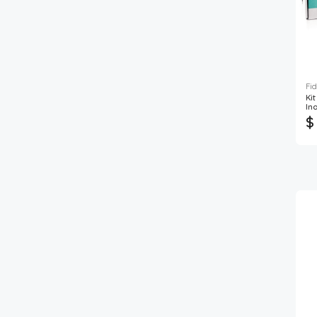
Fid
Ki
In
$