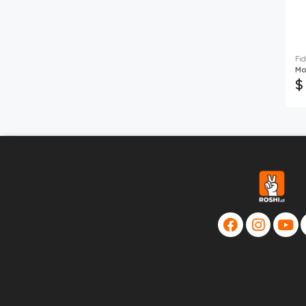
Fid
Mo
$