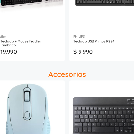
dler
PHILIPS
t Teclado + Mouse Fiddler
Teclado USB Philips K224
alambrico
 19.990
$ 9.990
Accesorios