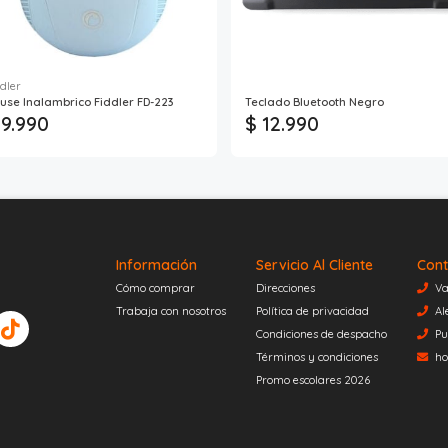
dler
use Inalambrico Fiddler FD-223
Teclado Bluetooth Negro
 9.990
$ 12.990
Información
Servicio Al Cliente
Cont
Cómo comprar
Direcciones
Va
Trabaja con nosotros
Política de privacidad
Al
Condiciones de despacho
Pu
Términos y condiciones
ho
Promo escolares 2026