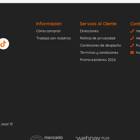
Información
Servicio Al Cliente
Cont
Cómo comprar
Direcciones
Va
Trabaja con nosotros
Política de privacidad
Al
Condiciones de despacho
Pu
Términos y condiciones
ho
Promo escolares 2026
local 13