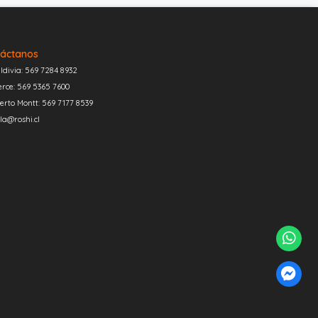
áctanos
ldivia: 569 7284 8932
erce: 569 5365 7600
erto Montt: 569 7177 8539
la@roshi.cl