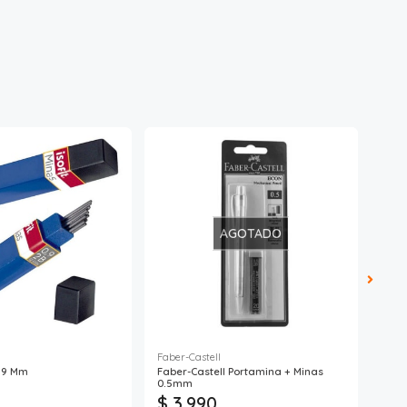
AGOTADO
Faber-Castell
Lavo
0,9 Mm
Faber-Castell Portamina + Minas
Mina
0.5mm
$ 3.990
$ 