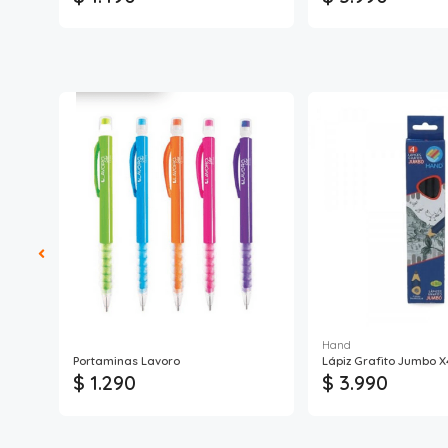
Hand
m
Portaminas Lavoro
Lápiz Grafito Jumbo 
$ 1.290
$ 3.990