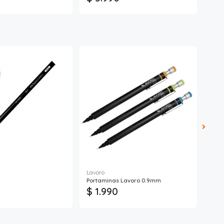
Lavoro
Portaminas Lavoro 0.9mm
Rex 
$ 1.990
$ 