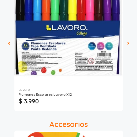
Lavoro
Ful
rte
Plumones Escolares Lavoro X12
Pl
$ 3.990
$ 
Accesorios