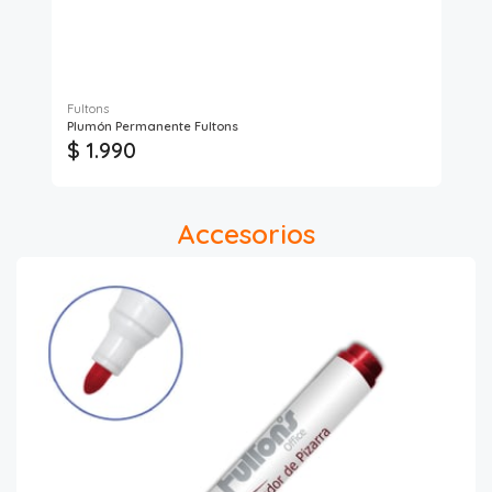
Fultons
Plumón Permanente Fultons
Plu
$ 1.990
$
Accesorios