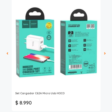
Set Cargador C62A Micro Usb HOCO
Ju
$ 8.990
$