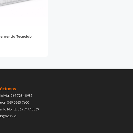
ergencia Tecnolab
áctanos
ldivia: 569 7284 8932
erce: 569 5365 7600
erto Montt: 569 7177 8539
la@roshi.cl