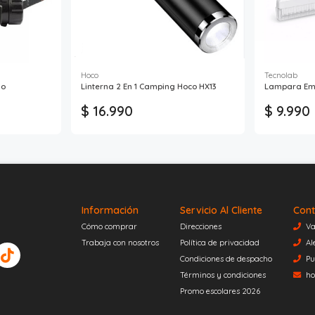
Hoco
Tecnolab
lo
Linterna 2 En 1 Camping Hoco HX13
Lampara Em
$ 16.990
$ 9.990
Información
Servicio Al Cliente
Cont
Cómo comprar
Direcciones
Va
Trabaja con nosotros
Política de privacidad
Al
Condiciones de despacho
Pu
Términos y condiciones
ho
Promo escolares 2026