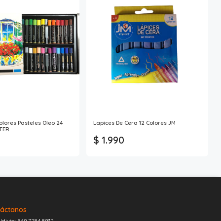
olores Pasteles Oleo 24
Lapices De Cera 12 Colores JM
NTER
$ 1.990
áctanos
ldivia: 569 7284 8932