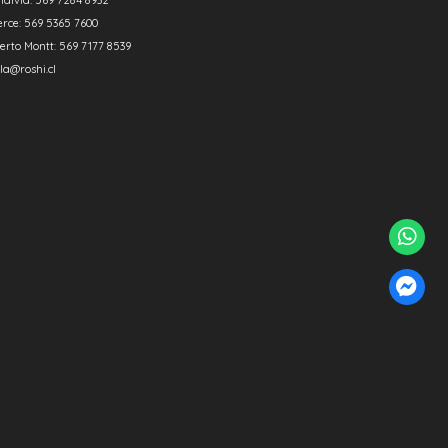
erce: 569 5365 7600
erto Montt: 569 7177 8539
la@roshi.cl