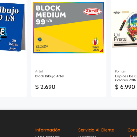
Artel
Pointer
Block Dibujo Artel
Lapices De C
Colores POI
$ 2.690
$ 6.990
Información
Servicio Al Cliente
Cont
Cómo comprar
Direcciones
Va