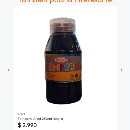
Artel
Ful
Tempera Artel 250ml Negro
Lap
$ 2.990
$