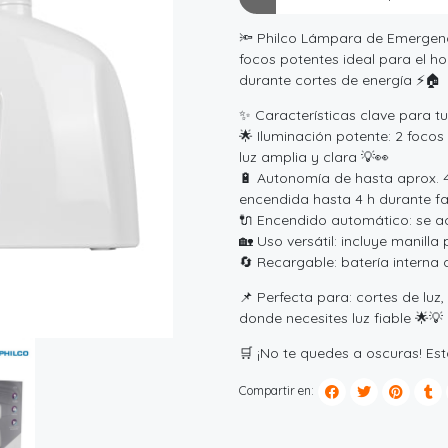
🔦 Philco Lámpara de Emergen
focos potentes ideal para el ho
durante cortes de energía ⚡🏠
✨ Características clave para tu
🌟 Iluminación potente: 2 focos
luz amplia y clara 💡👀
🔋 Autonomía de hasta aprox. 4
encendida hasta 4 h durante fal
🔌 Encendido automático: se ac
🏡 Uso versátil: incluye manill
🔄 Recargable: batería interna 
📌 Perfecta para: cortes de lu
donde necesites luz fiable 🌟💡
🛒 ¡No te quedes a oscuras! E
Compartir en: