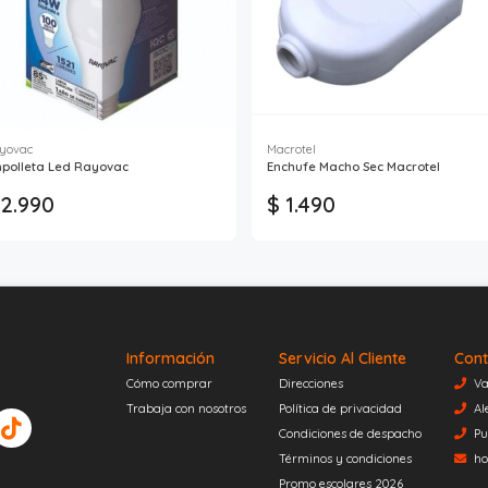
yovac
Macrotel
polleta Led Rayovac
Enchufe Macho Sec Macrotel
 2.990
$ 1.490
Información
Servicio Al Cliente
Cont
Cómo comprar
Direcciones
Va
Trabaja con nosotros
Política de privacidad
Al
Condiciones de despacho
Pu
Términos y condiciones
ho
Promo escolares 2026