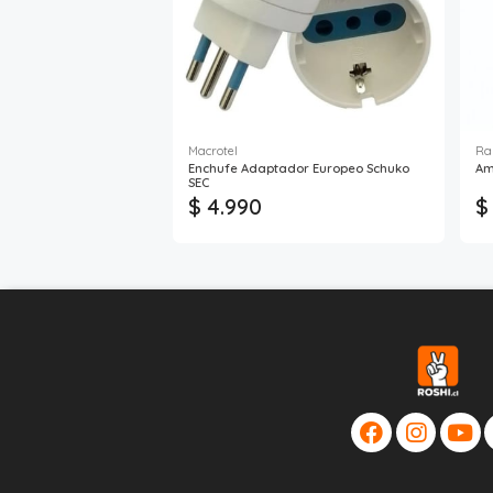
Macrotel
Ra
Enchufe Adaptador Europeo Schuko
Am
SEC
$ 4.990
$