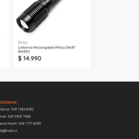
Philco
Linterna Recargable Philco SWAT
SW930
$ 14.990
áctanos
ldivia: 569 7284 8932
erce: 569 5365 7600
erto Montt: 569 7177 8539
la@roshi.cl