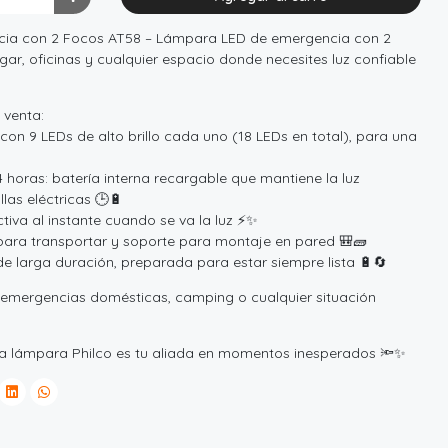
cia con 2 Focos AT58 – Lámpara LED de emergencia con 2
gar, oficinas y cualquier espacio donde necesites luz confiable
 venta:
 con 9 LEDs de alto brillo cada uno (18 LEDs en total), para una
 horas: batería interna recargable que mantiene la luz
las eléctricas 🕒🔋
tiva al instante cuando se va la luz ⚡✨
a para transportar y soporte para montaje en pared 🎒🧱
de larga duración, preparada para estar siempre lista 🔋🔄
z, emergencias domésticas, camping o cualquier situación
sta lámpara Philco es tu aliada en momentos inesperados 🔦✨