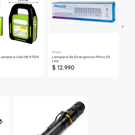
Philco
Hoco
/Lampara Usb HB-9707A
Lampara De Emergencia Philco 30
Lint
Led
$ 12.990
$ 