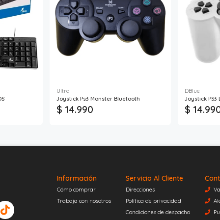
Ultra
DBlue
OS
Joystick Ps3 Monster Bluetooth
Joystick PS3
$ 14.990
$ 14.99
Información
Servicio Al Cliente
Cont
Cómo comprar
Direcciones
Va
Trabaja con nosotros
Política de privacidad
Al
Condiciones de despacho
Pu