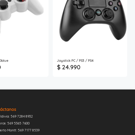
 Dblue
Joystick PC / PS3 / PS4
0
$ 24.990
áctanos
ldivia: 569 7284 8932
erce: 569 5365 7600
erto Montt: 569 7177 8539