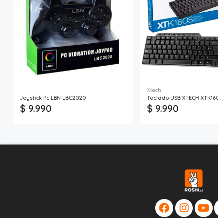
Xtech
Joystick Pc LBN LBC2020
Teclado USB XTECH XTK16
$ 9.990
$ 9.990