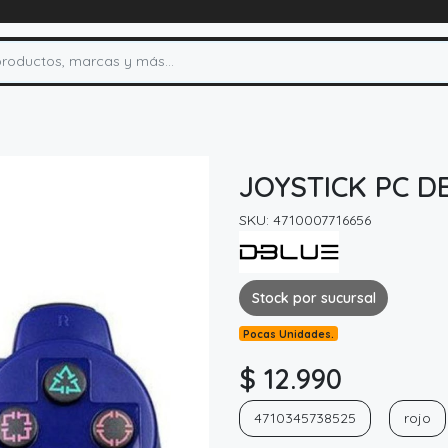
JOYSTICK PC D
SKU: 4710007716656
Stock por sucursal
Pocas Unidades.
$ 12.990
4710345738525
rojo