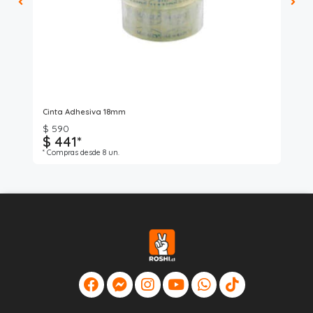
Lav
Cinta Adhesiva 18mm
Cin
$ 590
$ 441*
$
* Compras desde 8 un.