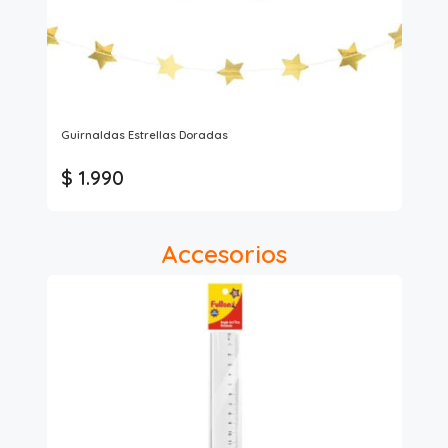
Guirnaldas Estrellas Doradas
Sob
$ 1.990
$
Accesorios
5%