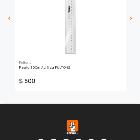
Fultons
Regla 30Cm Acrílica FULTONS
Blo
$ 600
$