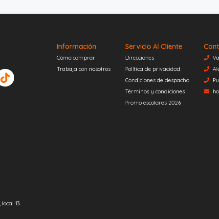
Información
Servicio Al Cliente
Cont
Cómo comprar
Direcciones
Va
Trabaja con nosotros
Política de privacidad
Al
Condiciones de despacho
Pu
Términos y condiciones
ho
Promo escolares 2026
local 13