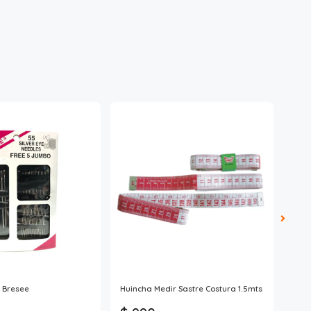
s Bresee
Huincha Medir Sastre Costura 1.5mts
Bote