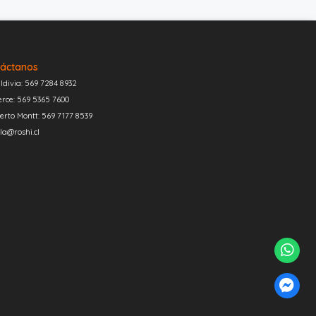
áctanos
ldivia: 569 7284 8932
erce: 569 5365 7600
erto Montt: 569 7177 8539
la@roshi.cl