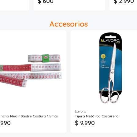
$ 600
$ 2.990
Accesorios
Lavoro
incha Medir Sastre Costura 1.5mts
Tijera Metálica Costurera
 990
$ 9.990