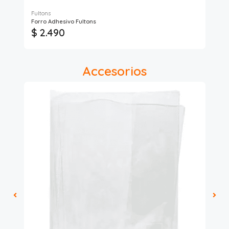
Fultons
Lav
Forro Adhesivo Fultons
For
$ 2.490
$
Accesorios