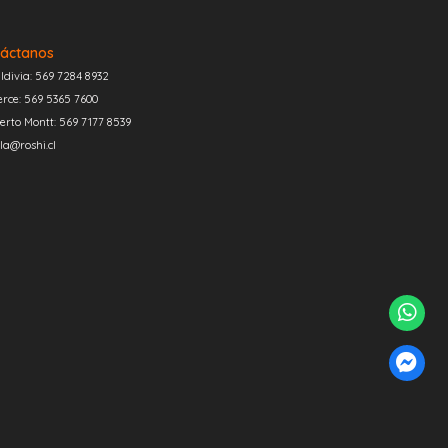
áctanos
ldivia: 569 7284 8932
erce: 569 5365 7600
erto Montt: 569 7177 8539
la@roshi.cl