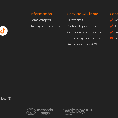
Información
Servicio Al Cliente
Cont
Cómo comprar
Direcciones
Va
Trabaja con nosotros
Política de privacidad
Al
Condiciones de despacho
Pu
Términos y condiciones
ho
Promo escolares 2026
local 13