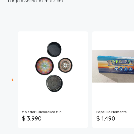
Largo x Ancho: 6 cm x 2 cm
ET
Moledor Psicodelico Mini
Papelillo Elements
$ 3.990
$ 1.490