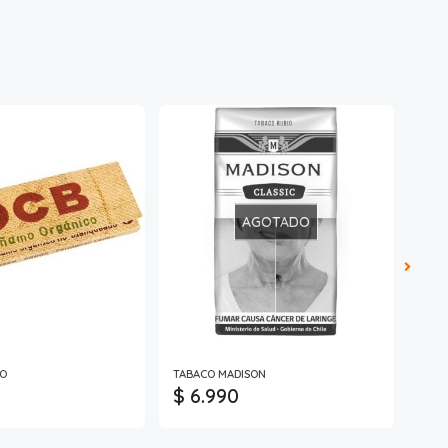
AGOTADO
OCB
O
TABACO MADISON
Filt
$ 6.990
$ 