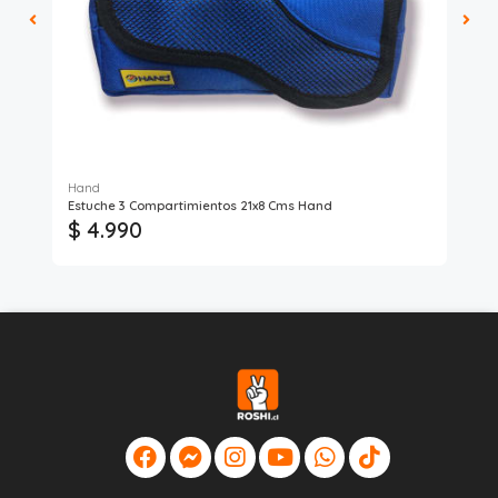
Hand
Ha
Estuche 3 Compartimientos 21x8 Cms Hand
Est
$ 4.990
$