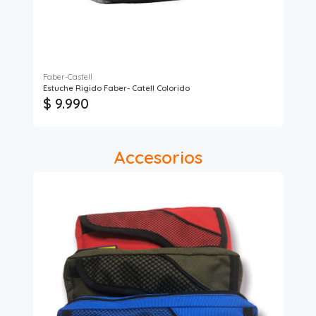
Faber-Castell
Lav
Estuche Rigido Faber- Catell Colorido
Est
$ 9.990
$
Accesorios