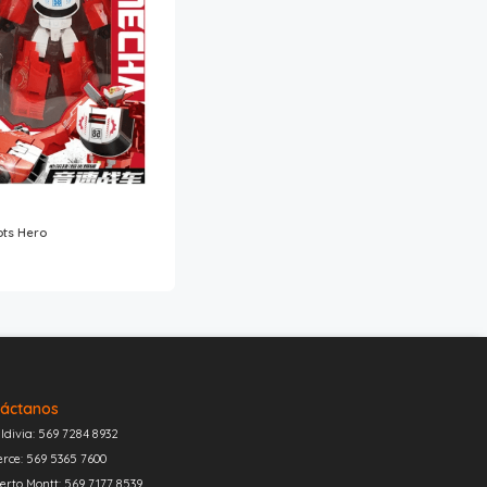
ots Hero
áctanos
ldivia: 569 7284 8932
erce: 569 5365 7600
erto Montt: 569 7177 8539