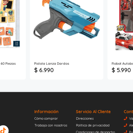
60 Piezas
Pistola Lanza Dardos
Robot Autob
$ 6.990
$ 5.990
Información
Servicio Al Cliente
Cont
Cómo comprar
Direcciones
Va
Trabaja con nosotros
Política de privacidad
Al
Condiciones de despacho
Pu