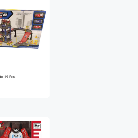
ía 49 Pcs.
0