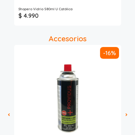
Shopero Vidrio 580ml U Católica
EN
$ 4.990
$
Accesorios
-16%