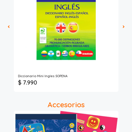
Art
Diccionario Mini Ingles SOPENA
Lib
$ 7.990
$
Accesorios