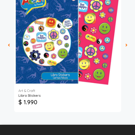
Art & Craft
Libro Stickers
Dic
$ 1.990
$