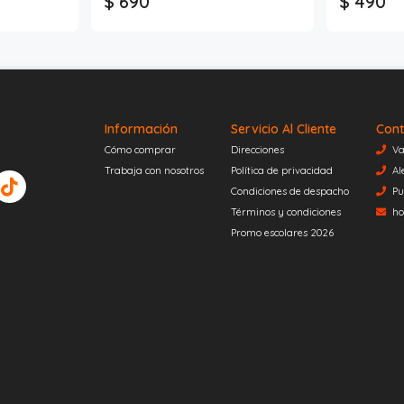
$ 690
$ 490
Información
Servicio Al Cliente
Cont
Cómo comprar
Direcciones
Va
Trabaja con nosotros
Política de privacidad
Al
Condiciones de despacho
Pu
Términos y condiciones
ho
Promo escolares 2026