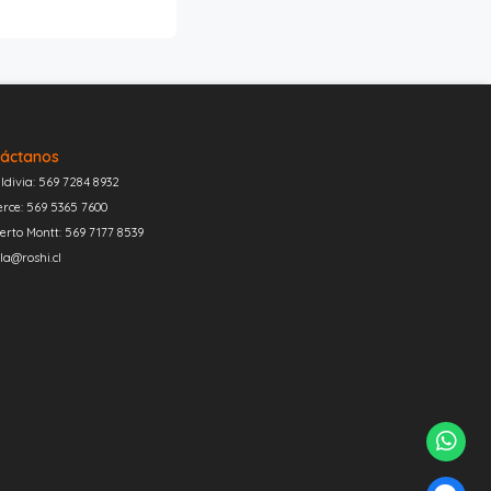
áctanos
ldivia: 569 7284 8932
erce: 569 5365 7600
erto Montt: 569 7177 8539
la@roshi.cl