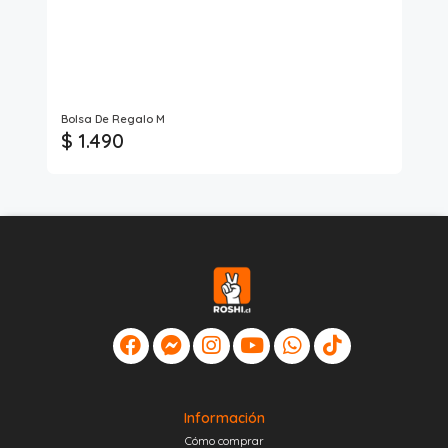
Bolsa De Regalo M
Te
$ 1.490
$ 
Información
Cómo comprar