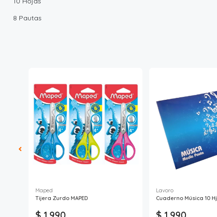
10 Hojas
8 Pautas
Maped
Lavoro
8
Tijera Zurdo MAPED
Cuaderno Música 10 Hj
$ 1.990
$ 1.990