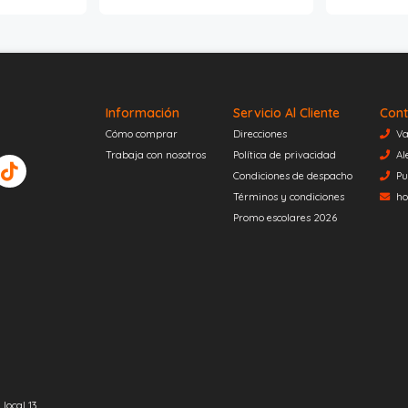
Información
Servicio Al Cliente
Cont
Cómo comprar
Direcciones
Va
Trabaja con nosotros
Política de privacidad
Al
Condiciones de despacho
Pu
Términos y condiciones
ho
Promo escolares 2026
local 13