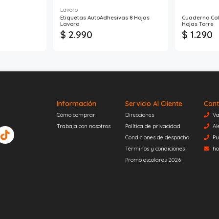
Lavoro
Etiquetas AutoAdhesivas 8 Hojas
Cuaderno Coll
Lavoro
Hojas Torre
$ 2.990
$ 1.290
Información
Servicio Al Cliente
Cont
Cómo comprar
Direcciones
Va
Trabaja con nosotros
Política de privacidad
Al
Condiciones de despacho
Pu
Términos y condiciones
ho
Promo escolares 2026