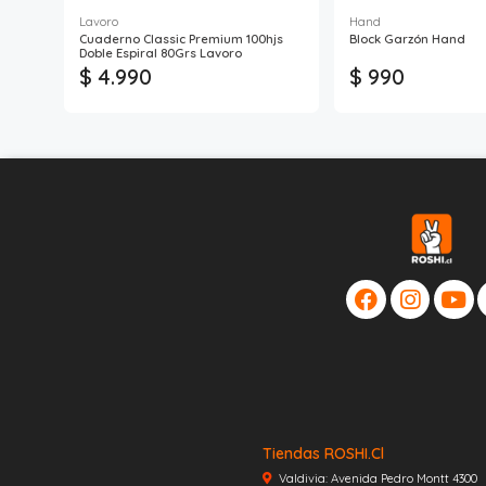
Lavoro
Hand
Cuaderno Classic Premium 100hjs
Block Garzón Hand
Doble Espiral 80Grs Lavoro
$ 4.990
$ 990
Tiendas ROSHI.cl
Valdivia: Avenida Pedro Montt 4300