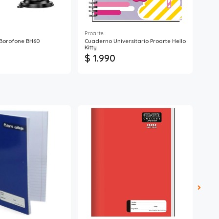
Proarte
Ross
 Borofone BH60
Cuaderno Universitario Proarte Hello
Cuad
Kitty
Hoja
$ 1.990
$ 