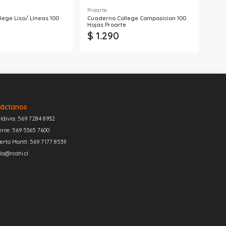
Proarte
ege Liso/ Líneas 100
Cuaderno College Composicion 100
Etiq
Hojas Proarte
Avio
$ 1.290
$ 
áctanos
ldivia: 569 7284 8932
erce: 569 5365 7600
erto Montt: 569 7177 8539
la@roshi.cl