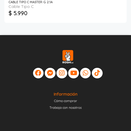
CABLE TIPO C MASTER G 2.1A
Cable Tipo C
$ 5.990
Información
Cómo comprar
Trabaja con nosotros