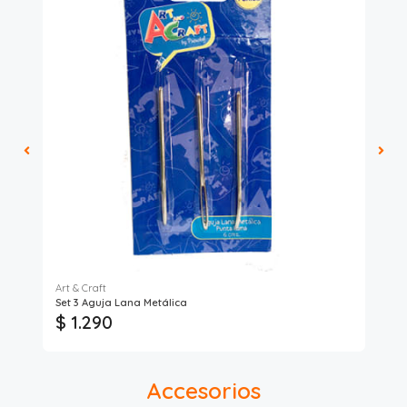
Art & Craft
Art
Set 3 Aguja Lana Metálica
Set
$ 1.290
$
Accesorios