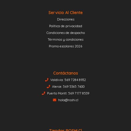
Servicio Al Cliente
Direcciones
Política de privacidad
Condiciones de despacho
Términos y condiciones
Promo escolares 2026
Contáctanos
Valdivia: 569 7284 8932
Alerce: 569 5365 7600
Puerto Montt: 569 7177 8539
hola@roshi.cl
Tiendas ROSHI.cl