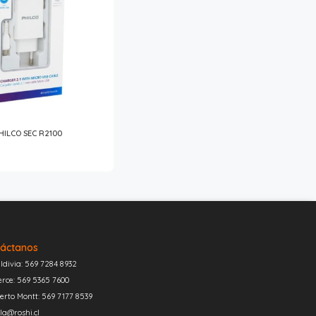
ILCO SEC R2100
áctanos
ldivia: 569 7284 8932
erce: 569 5365 7600
erto Montt: 569 7177 8539
la@roshi.cl