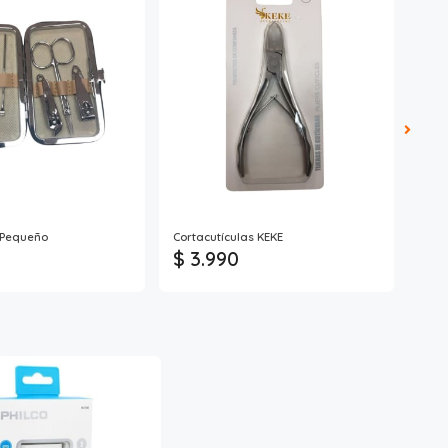
 Pequeño
Cortacutículas KEKE
Cort
$ 3.990
$ 