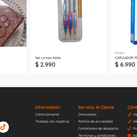
Philco
Set Limas Keke
CARGADOR PH
$ 2.990
$ 6.990
Información
Servicio Al Cliente
Cont
Cómo comprar
Direcciones
Va
Trabaja con nosotros
Política de privacidad
Al
Condiciones de despacho
Pu
Términos y condiciones
ho