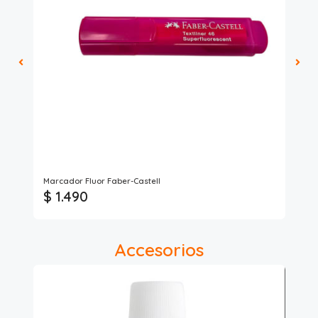
Art
Marcador Fluor Faber-Castell
Ma
$ 1.490
$
Accesorios
8%