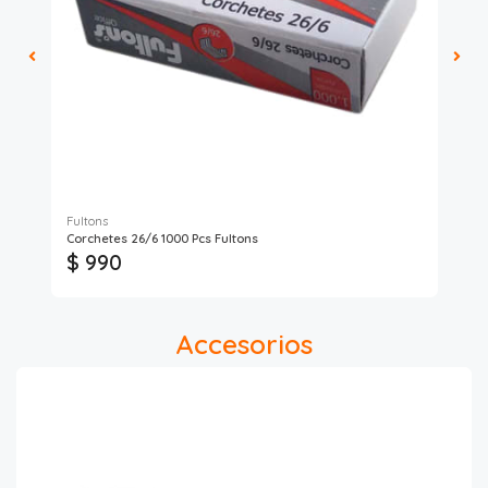
Fultons
Corchetes 26/6 1000 Pcs Fultons
Cor
$ 990
$
Accesorios