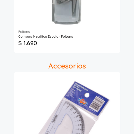
Fultons
Compas Metálico Escolar Fultons
Reg
$ 1.690
$
Accesorios