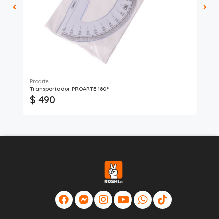
Proarte
Art
Transportador PROARTE 180°
Pun
$ 490
$