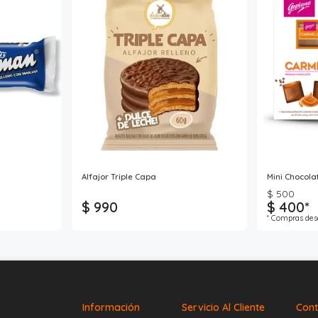
Alfajor Triple Capa
Mini Chocol
$ 500
$ 990
$ 400*
* Compras des
Información
Servicio Al Cliente
Cont