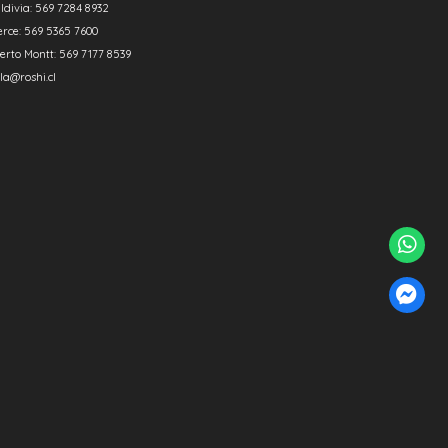
ldivia: 569 7284 8932
erce: 569 5365 7600
erto Montt: 569 7177 8539
la@roshi.cl