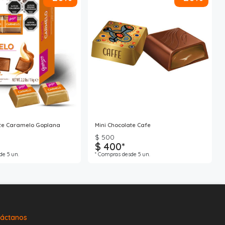
ate Caramelo Goplana
Mini Chocolate Cafe
$ 500
$ 400*
de 5 un.
* Compras desde 5 un.
áctanos