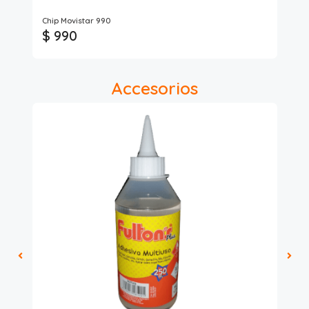
Hu
Chip Movistar 990
Cab
$ 990
$
Accesorios