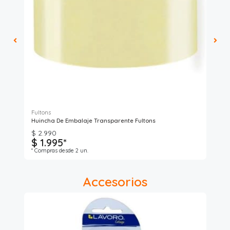
Fultons
Poi
Huincha De Embalaje Transparente Fultons
Rep
$ 2.990
$ 1.995*
$ 
* Compras desde 2 un.
Accesorios