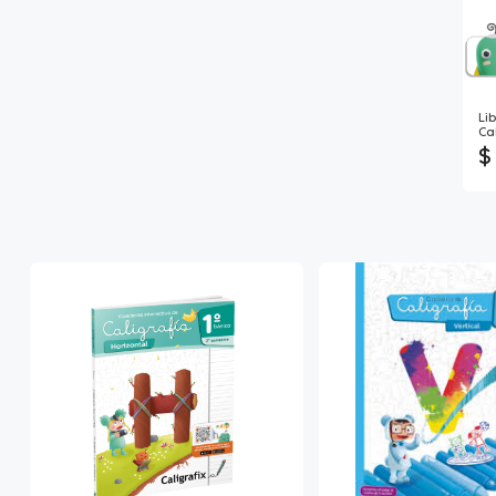
Li
Ca
$