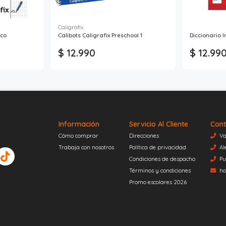
Caligrafix
ico
Calibots Caligrafix Preschool 1
Diccionario 
$ 12.990
$ 12.99
Información
Servicio Al Cliente
Cont
Cómo comprar
Direcciones
Va
Trabaja con nosotros
Política de privacidad
Al
Condiciones de despacho
Pu
Términos y condiciones
ho
Promo escolares 2026