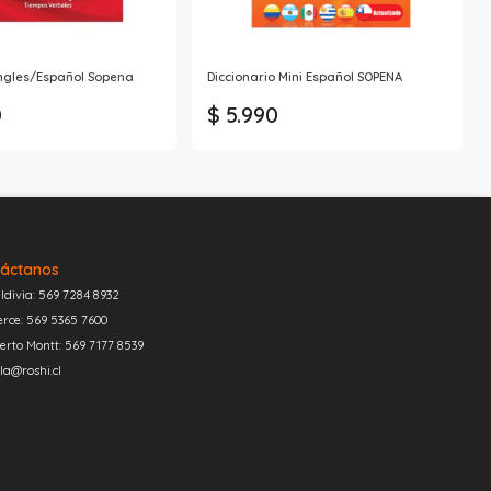
Ingles/Español Sopena
Diccionario Mini Español SOPENA
0
$ 5.990
áctanos
ldivia: 569 7284 8932
erce: 569 5365 7600
erto Montt: 569 7177 8539
la@roshi.cl