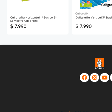
Caligrafix
Caligrafia Horizontal 1° Basico 2°
Caligrafia Vertical 3° Bas
Semestre Caligrafix
$ 7.990
$ 7.990