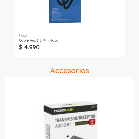
Hoco
Ho
Cable Aux 3.5 Mm Hoco
Cab
$ 4.990
$ 
Accesorios