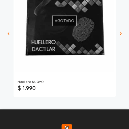
AGOTADO
Huellero NUOVO
Mad
$ 1.990
$