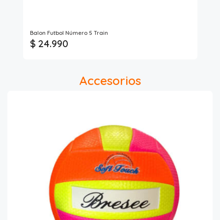
Balon Futbol Número 5 Train
Bo
$ 24.990
$ 
Accesorios