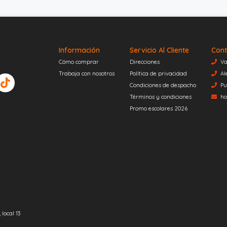
Información
Servicio Al Cliente
Cont
Cómo comprar
Direcciones
Va
Trabaja con nosotros
Política de privacidad
Al
Condiciones de despacho
Pu
Términos y condiciones
ho
Promo escolares 2026
local 13