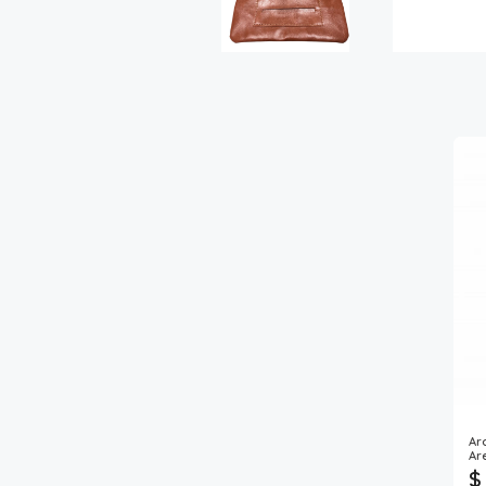
Ar
Ar
$