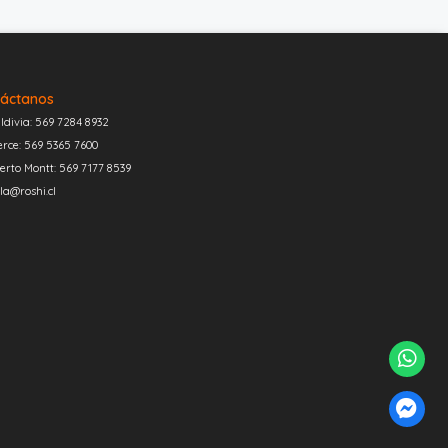
áctanos
ldivia: 569 7284 8932
erce: 569 5365 7600
erto Montt: 569 7177 8539
la@roshi.cl