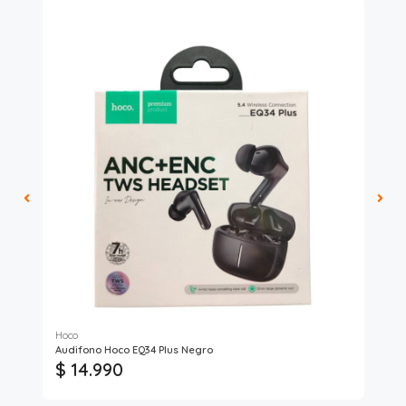
Hoco
Audifono Hoco EQ34 Plus Negro
Aud
$ 14.990
$