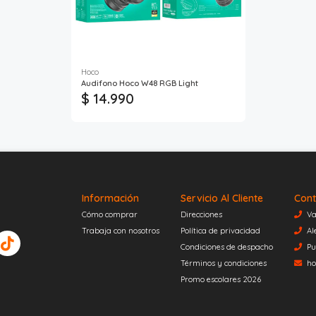
Hoco
Audifono Hoco W48 RGB Light
$ 14.990
Información
Servicio Al Cliente
Cont
Cómo comprar
Direcciones
Va
Trabaja con nosotros
Política de privacidad
Al
Condiciones de despacho
Pu
Términos y condiciones
ho
Promo escolares 2026