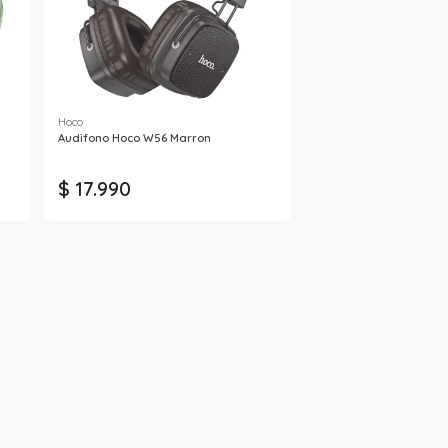
Hoco
Audifono Hoco W56 Marron
$ 17.990