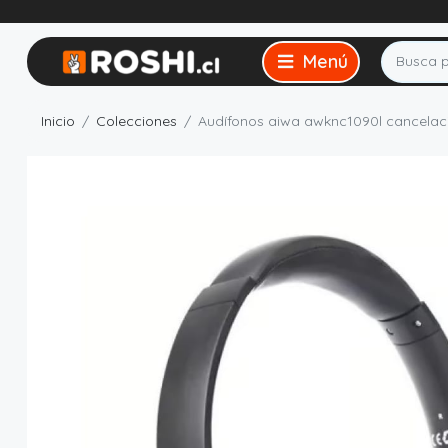
Inicio
Colecciones
Audífonos aiwa awknc1090l cancelac