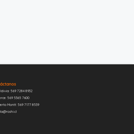
áctanos
ldivia: 569 7284 8932
erce: 569 5365 7600
erto Montt: 569 7177 8539
la@roshi.cl